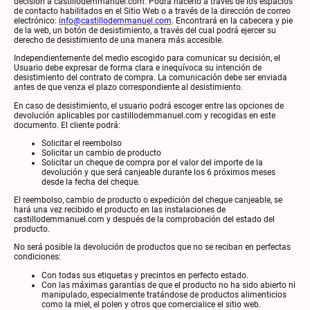
decisión a castillodemmanuel.com. Podrá hacerlo a través de los espacios
de contacto habilitados en el Sitio Web o a través de la dirección de correo
electrónico:
info@castillodemmanuel.com
. Encontrará en la cabecera y pie
de la web, un botón de desistimiento, a través del cual podrá ejercer su
derecho de desistimiento de una manera más accesible.
Independientemente del medio escogido para comunicar su decisión, el
Usuario debe expresar de forma clara e inequívoca su intención de
desistimiento del contrato de compra. La comunicación debe ser enviada
antes de que venza el plazo correspondiente al desistimiento.
En caso de desistimiento, el usuario podrá escoger entre las opciones de
devolución aplicables por castillodemmanuel.com y recogidas en este
documento. El cliente podrá:
Solicitar el reembolso
Solicitar un cambio de producto
Solicitar un cheque de compra por el valor del importe de la
devolución y que será canjeable durante los 6 próximos meses
desde la fecha del cheque.
El reembolso, cambio de producto o expedición del cheque canjeable, se
hará una vez recibido el producto en las instalaciones de
castillodemmanuel.com y después de la comprobación del estado del
producto.
No será posible la devolución de productos que no se reciban en perfectas
condiciones:
Con todas sus etiquetas y precintos en perfecto estado.
Con las máximas garantías de que el producto no ha sido abierto ni
manipulado, especialmente tratándose de productos alimenticios
como la miel, el polen y otros que comercialice el sitio web.