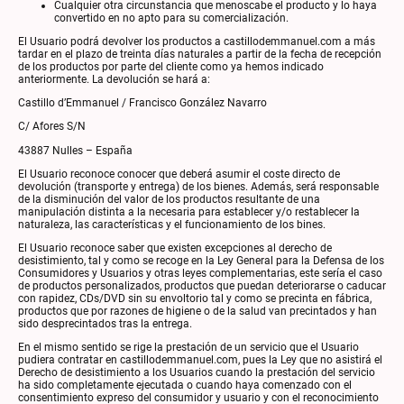
Cualquier otra circunstancia que menoscabe el producto y lo haya
convertido en no apto para su comercialización.
El Usuario podrá devolver los productos a castillodemmanuel.com a más
tardar en el plazo de treinta días naturales a partir de la fecha de recepción
de los productos por parte del cliente como ya hemos indicado
anteriormente. La devolución se hará a:
Castillo d’Emmanuel / Francisco González Navarro
C/ Afores S/N
43887 Nulles – España
El Usuario reconoce conocer que deberá asumir el coste directo de
devolución (transporte y entrega) de los bienes. Además, será responsable
de la disminución del valor de los productos resultante de una
manipulación distinta a la necesaria para establecer y/o restablecer la
naturaleza, las características y el funcionamiento de los bines.
El Usuario reconoce saber que existen excepciones al derecho de
desistimiento, tal y como se recoge en la Ley General para la Defensa de los
Consumidores y Usuarios y otras leyes complementarias, este sería el caso
de productos personalizados, productos que puedan deteriorarse o caducar
con rapidez, CDs/DVD sin su envoltorio tal y como se precinta en fábrica,
productos que por razones de higiene o de la salud van precintados y han
sido desprecintados tras la entrega.
En el mismo sentido se rige la prestación de un servicio que el Usuario
pudiera contratar en castillodemmanuel.com, pues la Ley que no asistirá el
Derecho de desistimiento a los Usuarios cuando la prestación del servicio
ha sido completamente ejecutada o cuando haya comenzado con el
consentimiento expreso del consumidor y usuario y con el reconocimiento