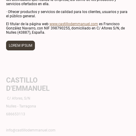
servicios ofertados en ella.
· Ofrecer productos y servicios de calidad para los clientes, usuarios y para
el público general.
El titular de la página web
www.castillodemmanuel.com
es Francisco
González Navarro, con NIF 39879025S, domiciliado en C/ Afores S/N, de
Nulles (43887), España.
LOREM IPSUM
CASTILLO
Horario de
D'EMMANUEL
atención
C/ Afores, S/N
Lunes a viernes
Nulles - Tarragona
9:00 am - 19:00pm
686653113
Sábado y domingo cerrado
info@castillodemmanuel.com